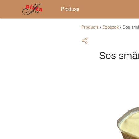
Main
Produse
navigation
Mergi
la
Products
/
Szószok
/
Sos smâ
conţinutul
principal
Sos smâ