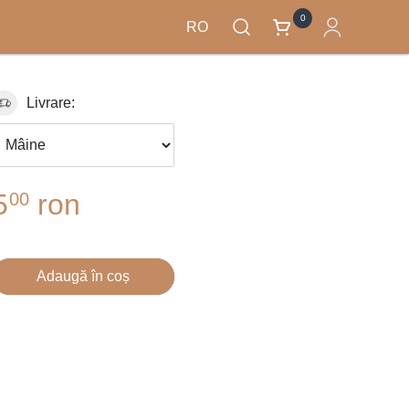
0
RO
Livrare:
5
ron
00