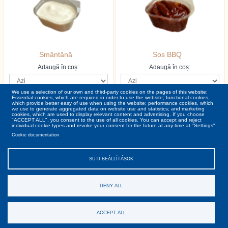
Smântână
Sos BBQ
Adaugă în coș:
Adaugă în coș:
We use a selection of our own and third-party cookies on the pages of this website:
Essential cookies, which are required in order to use the website; functional cookies,
00
00
5
ron
5
ron
which provide better easy of use when using the website; performance cookies, which
we use to generate aggregated data on website use and statistics; and marketing
cookies, which are used to display relevant content and advertising. If you choose
"ACCEPT ALL", you consent to the use of all cookies. You can accept and reject
individual cookie types and revoke your consent for the future at any time at "Settings".
Cookie documentation
SÜTI BEÁLLÍTÁSOK
DENY ALL
Termeni şi Condiții
Gdpr
Despre noi
Contact
Copyright © Pizza Joe 2026. Toate drepturile rezervate!
ACCEPT ALL