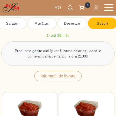
0
RO
Mergi
Produse
la
Main
Salate
Murături
Deserturi
Sosuri
conţinutul
navigation
principal
14oră 36m 8s
Produsele găsite aici îți vor fi livrate chiar azi, dacă le
comenzi până cel târziu la ora 21:00!
Informații de livrare