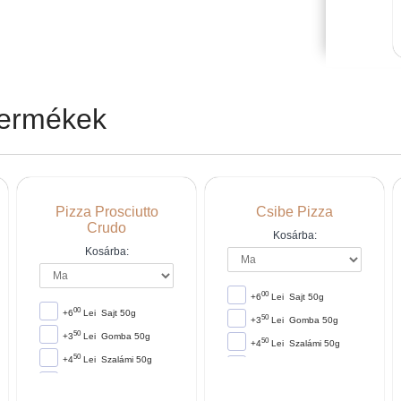
termékek
Pizza Prosciutto
Csibe Pizza
Crudo
Kosárba:
Kosárba:
00
+6
Lei
Sajt 50g
00
+6
Lei
Sajt 50g
50
+3
Lei
Gomba 50g
50
+3
Lei
Gomba 50g
50
+4
Lei
Szalámi 50g
50
+4
Lei
Szalámi 50g
00
+4
Lei
Kukorica 50g
00
+4
Lei
Kukorica 50g
00
+6
Lei
Sonka 50g