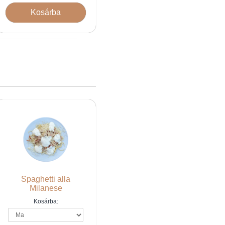
00
+1
Lei
Erős Pista 5g
00
+6
Lei
Császárszalonna 50g
00
+8
Lei
Gorgonzola 50g
00
+6
Lei
Füstölt sajt 50g
00
+6
Lei
Mozzarella 50g
00
+3
Lei
Brokkoli 50g
00
+11
Lei
Csülök 100g
00
+3
Lei
Rukkola 20g
50
+6
Lei
Pepperoni szalámi 50
g
00
+14
Lei
Parmezán 50g
00
+8
Lei
Prosciutto crudo 50g
Spaghetti alla
Milanese
Kosárba: