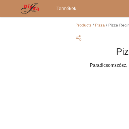
Main
Termékek
navigation
Ugrás
a
Products
/
Pizza
/
Pizza Regi
tartalomra
Pi
Paradicsomszósz, 