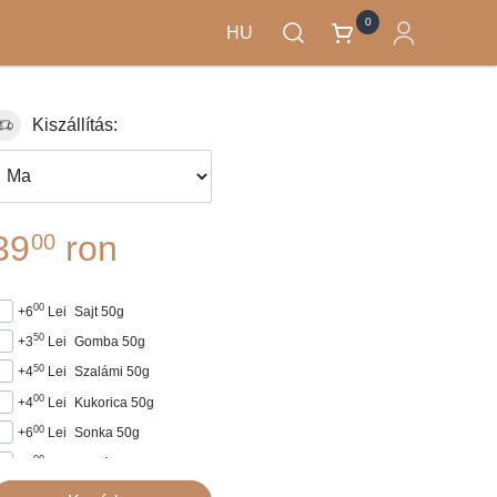
0
HU
Kiszállítás:
39
ron
00
00
+6
Lei
Sajt 50g
50
+3
Lei
Gomba 50g
50
+4
Lei
Szalámi 50g
00
+4
Lei
Kukorica 50g
00
+6
Lei
Sonka 50g
00
+5
Lei
Kolbász 50g
00
+5
Lei
Virsli 50g