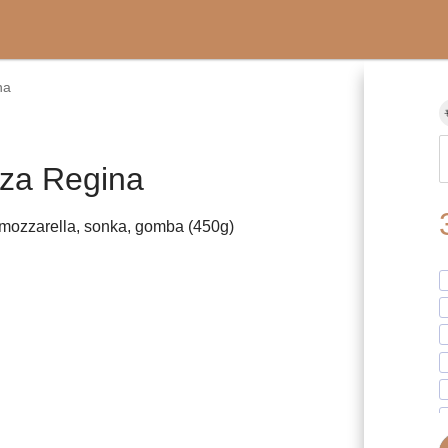
na
zza Regina
mozzarella, sonka, gomba (450g)